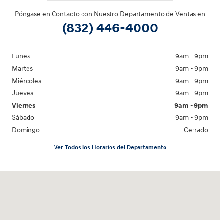
Póngase en Contacto con Nuestro Departamento de Ventas en
(832) 446-4000
Lunes
9am - 9pm
Martes
9am - 9pm
Miércoles
9am - 9pm
Jueves
9am - 9pm
Viernes
9am - 9pm
Sábado
9am - 9pm
Domingo
Cerrado
Ver Todos los Horarios del Departamento
Visitanos en: 20440 I-45 North Spring, TX 77373